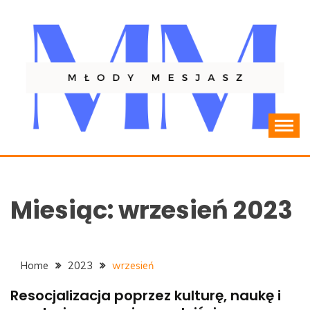
Skip
to
content
Resocjalizacja młodzieży
MLODYMESJASZ.PL
Miesiąc:
wrzesień 2023
Home
2023
wrzesień
Resocjalizacja poprzez kulturę, naukę i