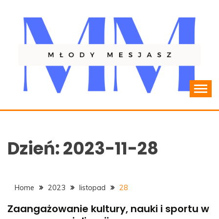
Skip
to
content
Resocjalizacja młodzieży
MLODYMESJASZ.PL
Dzień:
2023-11-28
Home
2023
listopad
28
Zaangażowanie kultury, nauki i sportu w