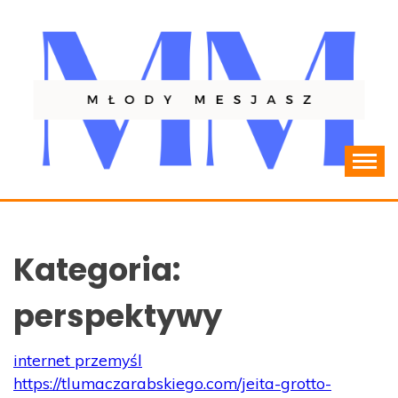
Skip
to
content
Resocjalizacja młodzieży
MLODYMESJASZ.PL
Kategoria:
perspektywy
internet przemyśl
https://tlumaczarabskiego.com/jeita-grotto-