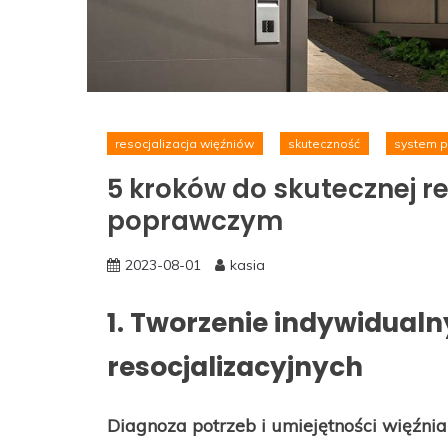
resocjalizacja więźniów
skuteczność
system p
5 kroków do skutecznej re
poprawczym
2023-08-01
kasia
1. Tworzenie indywidual
resocjalizacyjnych
Diagnoza potrzeb i umiejętności więźnia