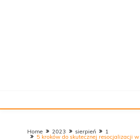
Skip
to
content
Resocjalizacja młodzieży
MLODYMESJA
Home
2023
sierpień
1
5 kroków do skutecznej resocjalizacji