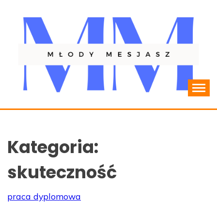
Skip
to
content
Resocjalizacja młodzieży
MLODYMESJASZ.PL
Kategoria:
skuteczność
praca dyplomowa