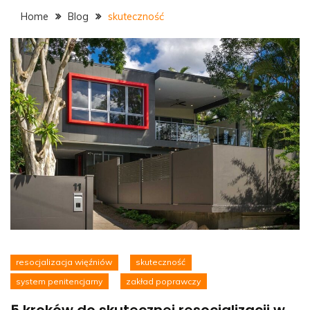
Home
Blog
skuteczność
resocjalizacja więźniów
skuteczność
system penitencjarny
zakład poprawczy
5 kroków do skutecznej resocjalizacji w