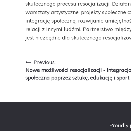
skutecznego procesu resocjalizacji. Działa
warsztaty artystyczne, projekty społeczne 
integrację społeczną, rozwijanie umiejętn
relacji z innymi ludźmi. Partnerstwo międ
jest niezbędne dla skutecznego resocjaliz
Nawigacja
Previous:
Nowe możliwości resocjalizacji - integracj
wpisu
społeczna poprzez sztukę, edukację i sport
Proudly