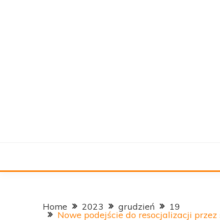
Skip
to
content
Resocjalizacja młodzieży
MLODYMESJA
Home
2023
grudzień
19
Nowe podejście do resocjalizacji przez 