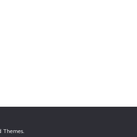
d Themes
.