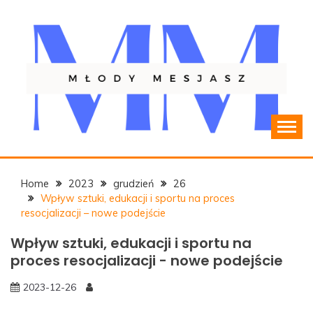
Skip
to
content
Resocjalizacja młodzieży
MLODYMESJASZ.PL
Home
2023
grudzień
26
Wpływ sztuki, edukacji i sportu na proces
resocjalizacji – nowe podejście
Wpływ sztuki, edukacji i sportu na
proces resocjalizacji - nowe podejście
2023-12-26